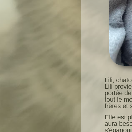
Lili, chat
Lili provi
portée de
tout le mo
frères et
Elle est p
aura beso
s'épanoui