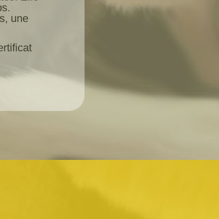
s.
es, une
tificat