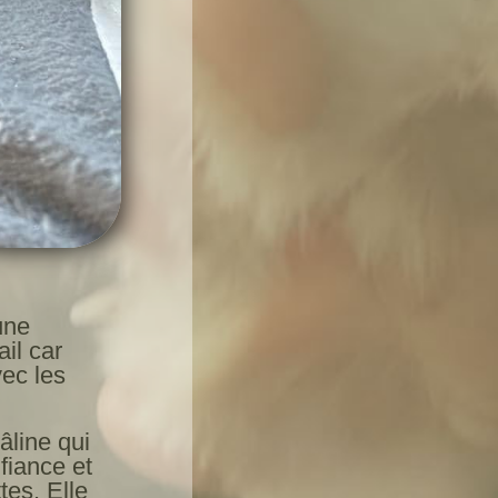
une
il car
vec les
âline qui
fiance et
tes. Elle