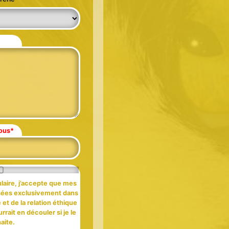
sous*
aire, j’accepte que mes
isées exclusivement dans
t de la relation éthique
rait en découler si je le
aite.