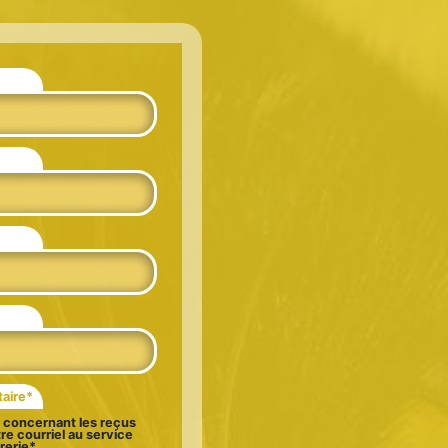
taire*
concernant les reçus
re courriel au service
rerie*