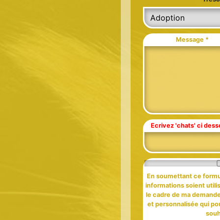
Message *
Ecrivez 'chats' ci des
En soumettant ce formul
informations soient util
le cadre de ma demande e
et personnalisée qui pour
souh