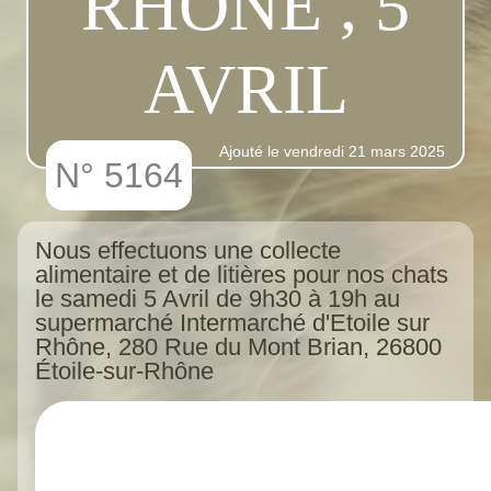
RHÔNE , 5
AVRIL
Ajouté le vendredi 21 mars 2025
N° 5164
Nous effectuons une collecte
alimentaire et de litières pour nos chats
le samedi 5 Avril de 9h30 à 19h au
supermarché Intermarché d'Etoile sur
Rhône, 280 Rue du Mont Brian, 26800
Étoile-sur-Rhône