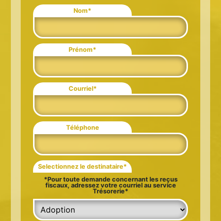
Nom*
Prénom*
Courriel*
Téléphone
Selectionnez le destinataire*
*Pour toute demande concernant les reçus
fiscaux, adressez votre courriel au service
Trésorerie*