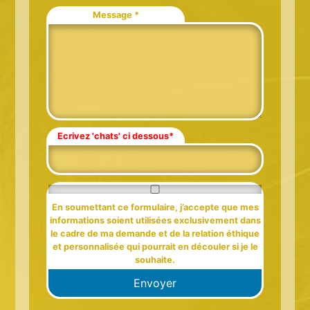
Message *
Ecrivez 'chats' ci dessous*
En soumettant ce formulaire, j’accepte que mes
informations soient utilisées exclusivement dans
le cadre de ma demande et de la relation éthique
et personnalisée qui pourrait en découler si je le
souhaite.
Envoyer