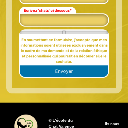
Ecrivez 'chats' ci dessous*
En soumettant ce formulaire, j’accepte que mes
informations soient utilisées exclusivement dans
le cadre de ma demande et de la relation éthique
et personnalisée qui pourrait en découler si je le
souhaite.
Envoyer
© L'école du
Ils nous
Chat Valence