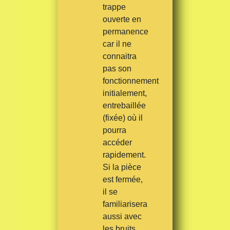
trappe
ouverte en
permanence
car il ne
connaitra
pas son
fonctionnement
initialement,
entrebaillée
(fixée) où il
pourra
accéder
rapidement.
Si la pièce
est fermée,
il se
familiarisera
aussi avec
les bruits